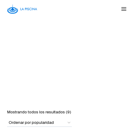
Saltar
al
Contenido
Material De Limpieza
/
/
Material de limpieza
Mostrando todos los resultados (9)