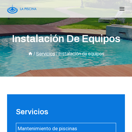
Instalación De Equipos
/
Servicios
/
Instalación de equipos
Servicios
Mantenimiento de piscinas