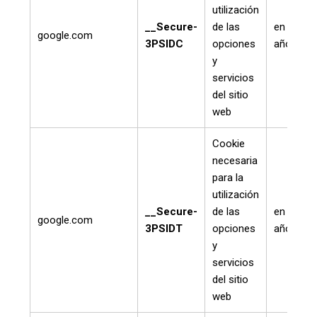
utilización
__Secure-
de las
en un
google.com
3PSIDC
opciones
año
y
servicios
del sitio
web
Cookie
necesaria
para la
utilización
__Secure-
de las
en un
google.com
3PSIDT
opciones
año
y
servicios
del sitio
web