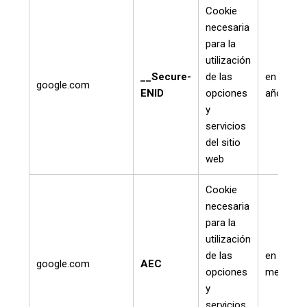
Cookie
necesaria
para la
utilización
__Secure-
de las
en un
google.com
ENID
opciones
año
y
servicios
del sitio
web
Cookie
necesaria
para la
utilización
de las
en 6
google.com
AEC
opciones
meses
y
servicios