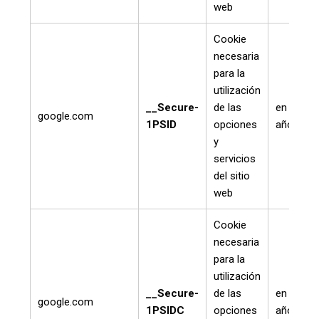
web
Cookie
necesaria
para la
utilización
__Secure-
de las
en un
google.com
1PSID
opciones
año
y
servicios
del sitio
web
Cookie
necesaria
para la
utilización
__Secure-
de las
en un
google.com
1PSIDC
opciones
año