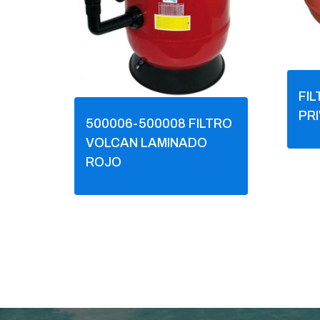
FIL
PR
500006-500008 FILTRO
VOLCAN LAMINADO
ROJO