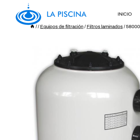
Saltar
al
INICIO
Contenido
/
/
Equipos de filtración
/
Filtros laminados
/
58000