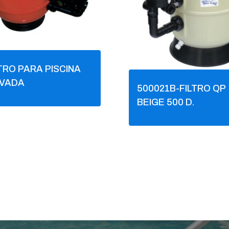
TRO PARA PISCINA
IVADA
500021B-FILTRO QP
BEIGE 500 D.